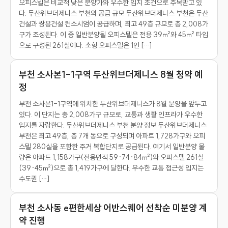
오피스텔은 비교적 낮은 분양가와 우수한 입지 조건으로 주목받고 있
다. 두산위브더제니스 부천의 공급 규모 두산위브더제니스 부천은 두산
건설과 쌍용건설 컨소시엄이 공급하며, 최고 49층 규모로 총 2,008가
구가 조성된다. 이 중 일반분양될 오피스텔은 전용 39㎡와 45㎡ 타입
으로 구성된 261실이다. 소형 오피스텔은 1인 […]
부천 소사본1-1구역 두산위브더제니스 8월 청약 예
정
부천 소사본1-1구역에 위치한 두산위브더제니스가 8월 분양을 앞두고
있다. 이 단지는 총 2,008가구 규모로, 교통과 생활 인프라가 우수한
입지를 자랑한다. 두산위브더제니스 부천 분양 정보 두산위브더제니스
부천은 최고 49층, 총 7개 동으로 구성되며 아파트 1,728가구와 오피
스텔 280실을 포함한 주거 복합단지로 공급된다. 여기서 일반분양 물
량은 아파트 1,158가구(전용면적 59·74·84㎡)와 오피스텔 261실
(39·45㎡)으로 총 1,419가구에 달한다. 우수한 교통 접근성 입지는
수도권 […]
부천 소사동 e편한세상 어반스퀘어 선착순 미분양 계
약 진행