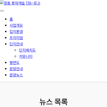
홈
사업개요
입지환경
프리미엄
단지안내
단지배치도
커뮤니티
평면도
분양안내
분양뉴스
뉴스 목록