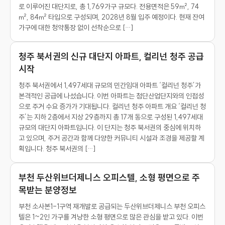
로 이루어진 대단지로, 총 1,769가구 규모다. 전용면적은 59㎡, 74
㎡, 84㎡ 타입으로 구성되며, 2028년 8월 입주 예정이다. 현재 잔여
가구에 대한 청약통장 없이 선착순으로 […]
청주 북서권의 신규 대단지 아파트, 컬리넌 청주 공급
시작
청주 북서권에서 1,497세대 규모의 민간임대 아파트 ‘컬리넌 청주’가
본격적인 공급에 나섰습니다. 이번 아파트는 첨단산업단지와의 인접성
으로 주거 수요 증가가 기대됩니다. 컬리넌 청주 아파트 개요 ‘컬리넌 청
주’는 지하 2층에서 지상 29층까지 총 17개 동으로 구성된 1,497세대
규모의 대단지 아파트입니다. 이 단지는 청주 북서권의 중심에 위치하
고 있으며, 주거 공간과 함께 다양한 커뮤니티 시설과 조경을 제공할 계
획입니다. 청주 북서권의 […]
부천 두산위브더제니스 오피스텔, 소형 평면으로 주
목받는 분양정보
부천 소사본1-1구역 재개발로 공급되는 두산위브더제니스 부천 오피스
텔은 1~2인 가구를 겨냥한 소형 평면으로 많은 관심을 받고 있다. 이번