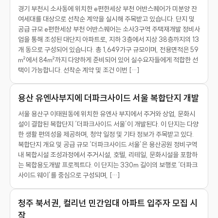
경기 부천시 소사동에 위치한 e편한세상 부천 어반스퀘어가 미분양 잔
여세대를 대상으로 선착순 계약을 실시해 주목받고 있습니다. 단지 및
공급 규모 e편한세상 부천 어반스퀘어는 소사3구역 주택재개발 정비사
업을 통해 조성된 대단지 아파트로, 지하 3층에서 지상 38층까지의 13
개 동으로 구성되어 있습니다. 총 1,649가구 규모이며, 전용면적은 59
㎡에서 84㎡까지 다양하게 준비되어 있어 실수요자들에게 적합한 선
택이 가능합니다. 선착순 계약 및 조건 이번 […]
용산 유엔사부지에 더파크사이드 서울 복합단지 개발
서울 용산구 이태원동에 위치한 유엔사 부지에서 주거와 상업, 문화시
설이 결합된 복합단지 ‘더파크사이드 서울’이 개발된다. 이 단지는 다양
한 생활 편의성을 제공하며, 청약 일정 및 기타 정보가 주목받고 있다.
복합단지 개요 및 공급 규모 ‘더파크사이드 서울’은 용산공원 정비구역
내 복합시설 조성과정에서 주거시설, 호텔, 리테일, 문화시설을 포함하
는 복합용도개발 프로젝트다. 이 단지는 330m 길이의 보행로 ‘더파크
사이드 웨이’를 중심으로 구성되며, […]
청주 북서권, 컬리넌 민간임대 아파트 입주자 모집 시
작