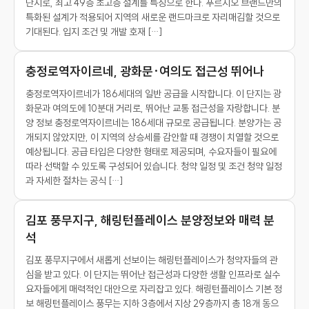
단지로, 최고 49층 초고층 설계를 특징으로 한다. 푸르지오 브랜드만의
특화된 설계가 적용되어 지역의 새로운 랜드마크로 자리매김할 것으로
기대된다. 입지 조건 및 개발 호재 […]
충정로역자이르네, 광화문·여의도 접근성 뛰어나
충정로역자이르네가 186세대의 일반 공급을 시작합니다. 이 단지는 광
화문과 여의도에 10분대 거리로, 뛰어난 교통 접근성을 자랑합니다. 분
양 정보 충정로역자이르네는 186세대 규모로 공급됩니다. 분양가는 공
개되지 않았지만, 이 지역의 상승세를 감안할 때 경쟁이 치열할 것으로
예상됩니다. 공급 타입은 다양한 형태로 제공되며, 수요자들이 필요에
따라 선택할 수 있도록 구성되어 있습니다. 청약 일정 및 조건 청약 일정
과 자세한 절차는 공식 […]
김포 풍무지구, 해링턴플레이스 분양정보와 매력 분
석
김포 풍무지구에서 새롭게 선보이는 해링턴플레이스가 청약자들의 관
심을 받고 있다. 이 단지는 뛰어난 접근성과 다양한 생활 인프라로 실수
요자들에게 매력적인 대안으로 자리잡고 있다. 해링턴플레이스 기본 정
보 해링턴플레이스 풍무는 지하 3층에서 지상 29층까지 총 18개 동으