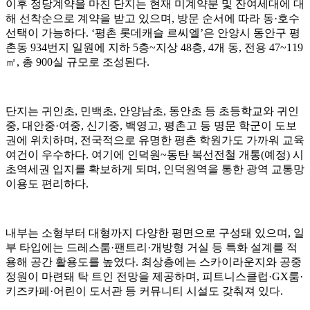
이후 정당계약을 마친 단지는 현재 미계약분 및 잔여세대에 대
해 선착순으로 계약을 받고 있으며, 방문 순서에 따라 동·호수
선택이 가능하다. ‘평촌 롯데캐슬 르씨엘’은 안양시 동안구 평
촌동 934번지 일원에 지하 5층~지상 48층, 4개 동, 전용 47~119
㎡, 총 900실 규모로 조성된다.
단지는 귀인초, 민백초, 안양남초, 동안초 등 초등학교와 귀인
중, 대안중·여중, 신기중, 백영고, 평촌고 등 명문 학군이 도보
권에 위치하며, 전국적으로 유명한 평촌 학원가도 가까워 교육
여건이 우수하다. 여기에 인덕원~동탄 복선전철 개통(예정) 시
초역세권 입지를 확보하게 되며, 인덕원역을 통한 광역 교통망
이용도 편리하다.
내부는 소형부터 대형까지 다양한 평면으로 구성돼 있으며, 일
부 타입에는 드레스룸·팬트리·개방형 거실 등 특화 설계를 적
용해 공간 활용도를 높였다. 최상층에는 스카이라운지와 공중
정원이 마련돼 탁 트인 전망을 제공하며, 피트니스클럽·GX룸·
키즈카페·어린이 도서관 등 커뮤니티 시설도 갖춰져 있다.