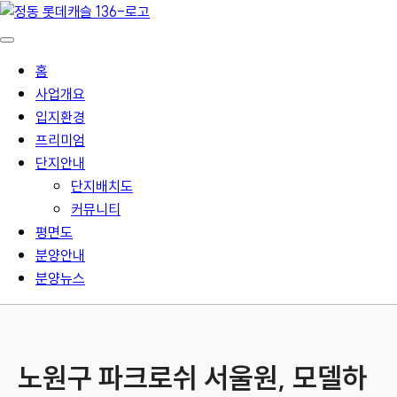
홈
사업개요
입지환경
프리미엄
단지안내
단지배치도
커뮤니티
평면도
분양안내
분양뉴스
노원구 파크로쉬 서울원, 모델하