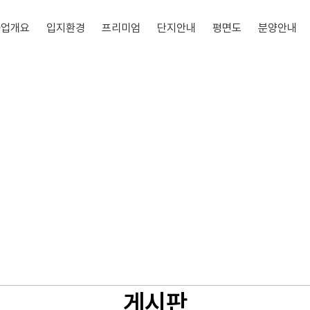
사업개요
입지환경
프리미엄
단지안내
평면도
분양안내
게시판