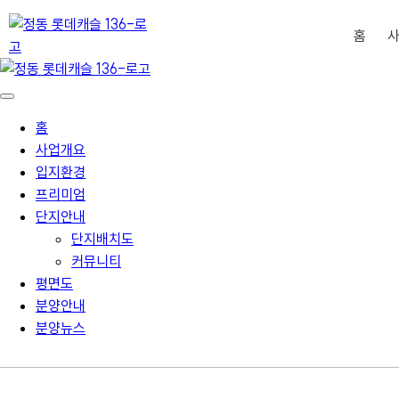
홈
홈
사업개요
입지환경
프리미엄
단지안내
단지배치도
커뮤니티
평면도
분양안내
분양뉴스